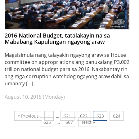
2016 National Budget, tatalakayin na sa
Mababang Kapulungan ngayong araw
Magsisimula nang talayakin ngayong araw sa House
committee on appropriations ang panukalang P3.002
trillion national budget para sa 2016. Nakabantay rin
ang mga corruption watchdog ngayong araw dahil sa
umano’y […]
August 10, 2015 (Monday)
« Previous
1
…
621
622
623
624
625
…
667
Next »