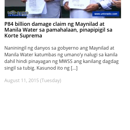
P84 billion damage claim ng Maynilad at
Manila Water sa pamahalaan, pinapipigil sa
Korte Suprema
Naniningil ng danyos sa gobyerno ang Maynilad at
Manila Water katumbas ng umano’y nalugi sa kanila
dahil hindi pinayagan ng MWSS ang kanilang dagdag
singil sa tubig. Kasunod ito ng […]
August 11, 2015 (Tuesday)