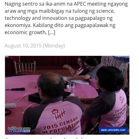
Naging sentro sa ika-anim na APEC meeting ngayong
araw ang mga maibibigay na tulong ng science,
technology and innovation sa pagpapalago ng
ekonomiya. Kabilang dito ang pagpapalawak ng
economic growth, […]
August 10, 2015 (Monday)