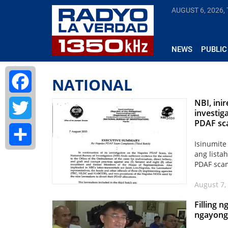
AUGUST 6, 2026,
NEWS
PUBLIC
NATIONAL
NBI, ini
Facebook
investig
PDAF s
Twitter
Isinumite
ang list
Share
PDAF scam
August 7, 
Filling 
ngayong