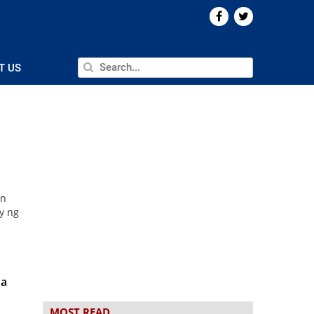
T US
an
y ng
na
MOST READ