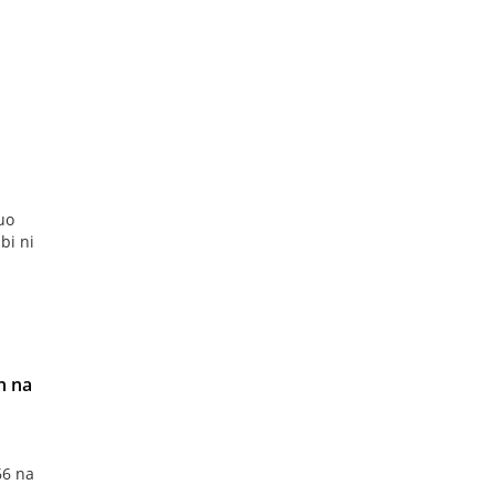
uo
bi ni
n na
66 na