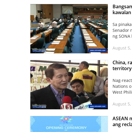
Bangsamo
kawalan
Sa pinaka
Senador n
ng SONA 
August 5,
China, r
territor
Nag-react
Nations o
West Phil
August 5,
ASEAN me
ang recl