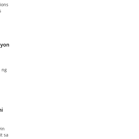
ions
s
ayon
 ng
ni
win
it sa