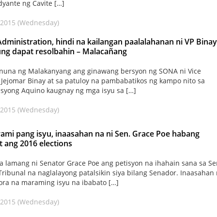
yante ng Cavite […]
 2015 (Wednesday)
dministration, hindi na kailangan paalalahanan ni VP Binay
ng dapat resolbahin – Malacañang
inuna ng Malakanyang ang ginawang bersyon ng SONA ni Vice
 Jejomar Binay at sa patuloy na pambabatikos ng kampo nito sa
syong Aquino kaugnay ng mga isyu sa […]
 2015 (Wednesday)
mi pang isyu, inaasahan na ni Sen. Grace Poe habang
t ang 2016 elections
a lamang ni Senator Grace Poe ang petisyon na ihahain sana sa Se
 Tribunal na naglalayong patalsikin siya bilang Senador. Inaasahan
ra na maraming isyu na ibabato […]
 2015 (Wednesday)