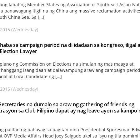
ang lahat ng Member States ng Association of Southeast Asian Nat
a panawagang itigil na ng China ang massive reclamation activitie
outh China Sea. Sa […]
 2015 (Wednesday)
aba sa campaign period na di idadaan sa kongreso, iligal 
 Election Lawyer
g plano ng Commission on Elections na simulan ng mas maaga at
n hanggang isang daan at dalawampung araw ang campaign period
nal at Local Candidate ng […]
 2015 (Wednesday)
Secretaries na dumalo sa araw ng gathering of friends ng
rasyon sa Club Filipino dapat ay nag leave ayon sa kampo 
y
ng palitan ng pahayag sa pagitan nina Presidential Spokesman Ed
at OVP Media Affairs Head Joey Salgado ukol sa isyu ng tila pamimil