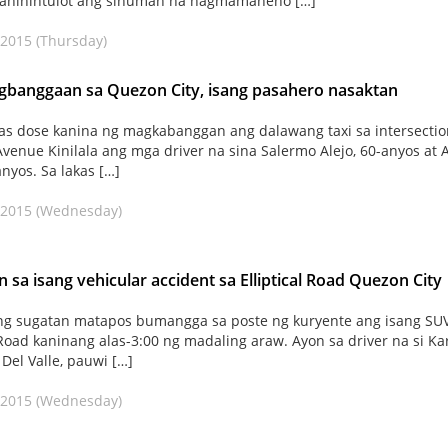
inahihintulot ang sinuman na nagmamaneho […]
 2015 (Thursday)
agbanggaan sa Quezon City, isang pasahero nasaktan
as dose kanina ng magkabanggan ang dalawang taxi sa intersectio
Avenue Kinilala ang mga driver na sina Salermo Alejo, 60-anyos at 
anyos. Sa lakas […]
 2015 (Wednesday)
n sa isang vehicular accident sa Elliptical Road Quezon City
ng sugatan matapos bumangga sa poste ng kuryente ang isang SUV
l Road kaninang alas-3:00 ng madaling araw. Ayon sa driver na si Ka
el Valle, pauwi […]
 2015 (Wednesday)