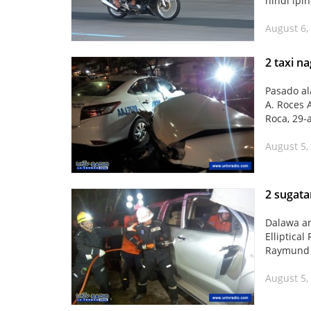
hindi ip
August 6,
2 taxi n
Pasado al
A. Roces 
Roca, 29-
August 5,
2 sugata
Dalawa a
Elliptica
Raymund D
August 5,