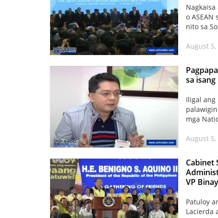
Nagkaisa 
o ASEAN s
nito sa S
August 5,
Pagpapah
sa isang
Iligal an
palawigi
mga Natio
August 5,
Cabinet 
Administ
VP Bina
Patuloy a
Lacierda 