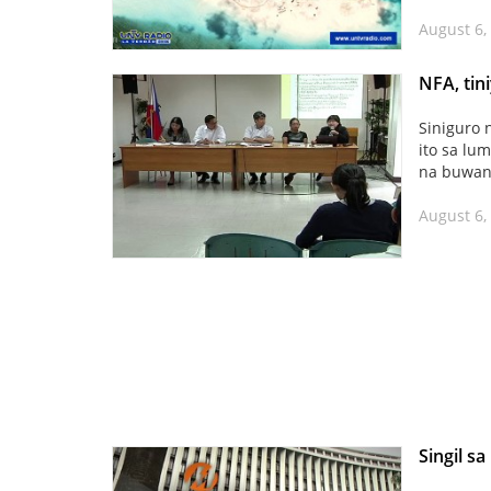
August 6,
NFA, tin
Siniguro 
ito sa lu
na buwan
August 6,
Singil s