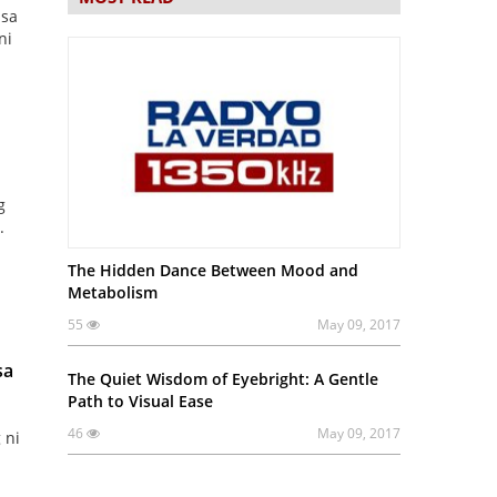
 sa
ni
g
.
The Hidden Dance Between Mood and
Metabolism
55
May 09, 2017
sa
The Quiet Wisdom of Eyebright: A Gentle
Path to Visual Ease
46
May 09, 2017
 ni