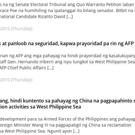
 na ng Senate Electoral Tribunal ang Quo Warranto Petition laban
race Poe na humihiling na ipatanggal ito bilang senador. Bitbit na 
natorial Candidate Rizalito David […]
 2015 (Thursday)
 at panloob na seguridad, kapwa prayoridad pa rin ng AFP
nan ng AFP ang mga pahayag na hindi prayoridad ng kasalukuyan
Staff Gen. Hernando Iriberri ang isyu tungkol sa West Philippine Sea
FP Chief Public Affairs […]
 2015 (Thursday)
ng, hindi kuntento sa pahayag ng China na pagpapahinto 
ion activities sa West Philippine Sea
evelopment para sa Armed Forces of the Philippines ang pahayag
oreign Minister Wang Yi na pagpapatigil ng China sa reclamation
 sa West Philippine Sea. Ngunit ayon […]