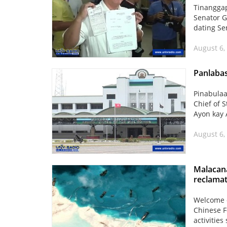
Tinanggap
Senator G
dating Se
August 6,
Panlabas
Pinabulaa
Chief of 
Ayon kay A
August 6,
Malacana
reclamat
Welcome d
Chinese F
activities