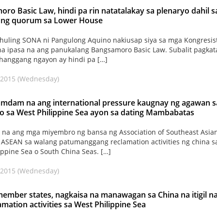
ro Basic Law, hindi pa rin natatalakay sa plenaryo dahil s
 ng quorum sa Lower House
huling SONA ni Pangulong Aquino nakiusap siya sa mga Kongresist
a ipasa na ang panukalang Bangsamoro Basic Law. Subalit pagka
hanggang ngayon ay hindi pa […]
 2015 (Wednesday)
amdam na ang international pressure kaugnay ng agawan s
yo sa West Philippine Sea ayon sa dating Mambabatas
 na ang mga miyembro ng bansa ng Association of Southeast Asia
 ASEAN sa walang patumanggang reclamation activities ng china s
ippine Sea o South China Seas. […]
 2015 (Wednesday)
mber states, nagkaisa na manawagan sa China na itigil n
amation activities sa West Philippine Sea