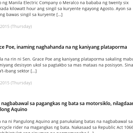
 ng Manila Electric Company o Meralco na bababa ng twenty six
kada kilowatt hour ang singil sa kuryente ngayong Agosto. Ayon sa
ng bawas singil sa kuryente […]
 2015 (Thursday)
ce Poe, inaming naghahanda na ng kaniyang plataporma
a na rin ni Sen. Grace Poe ang kaniyang plataporma sakaling mab
niyang desisyon ukol sa pagtakbo sa mas mataas na posisyon. Sina
’t-ibang sektor […]
 2015 (Thursday)
 nagbabawal sa pagangkas ng bata sa motorsiklo, nilagdaa
ulong Aquino
 na ni Pangulong Aquino ang panukalang batas na nagbabawal sa
cycle rider na magangkas ng bata. Nakasaad sa Republic Act 106