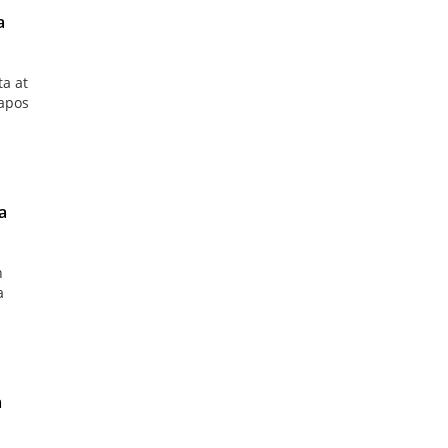
a
a at
tapos
a
n
a
a