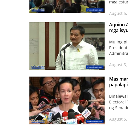
mga estud
August 5,
Aquino A
mga isyu
Muling p
President
Adminitra
August 5,
Mas mara
papalapi
Binalewal
Electoral
ng Senado
August 5,