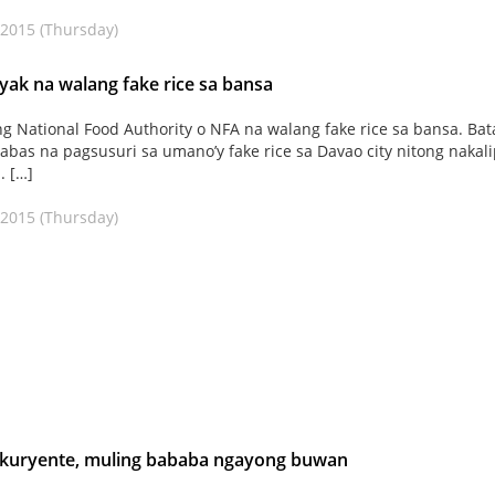
 2015 (Thursday)
iyak na walang fake rice sa bansa
ng National Food Authority o NFA na walang fake rice sa bansa. Bat
mabas na pagsusuri sa umano’y fake rice sa Davao city nitong nakal
. […]
 2015 (Thursday)
a kuryente, muling bababa ngayong buwan