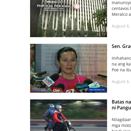
Inanunsyo
centavos 
Meralco a
August 6,
Sen. Gra
Inihahand
na ang ka
Poe na iba
August 6,
Batas na
ni Pang
Nilagdaan
mga motor