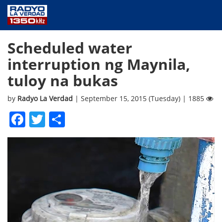
NEWS
Scheduled water
PUBLIC SERVICE
interruption ng Maynila,
ANNOUNCEMENTS
tuloy na bukas
PROGRAMS
ABOUT
by
Radyo La Verdad
| September 15, 2015 (Tuesday) | 1885
CONTACT US
Facebook
Twitter
Share