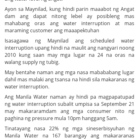
Ayon sa Maynilad, kung hindi parin maaabot ng Angat
dam ang dapat nitong lebel ay posibleng mas
mahabang oras ang water interruption at mas
maraming customer ang maaapektuhan
Isasagawa ng Maynilad ang scheduled water
interruption upang hindi na maulit ang nangyari noong
2010 kung saan may mga lugar na 24 na oras na
walang supply ng tubig.
May bentahe naman ang mga nasa mabababang lugar
dahil mas malaki ang tsansa na hindi sila makaranas ng
water interruption.
Ang Manila Water naman ay hindi pa magpapatupad
ng water interruption subalit umpisa sa September 21
may makararamdam ang mga consumer nito ng
paghina ng pressure mula 10pm hanggang 5am.
Tinatayang nasa 22% ng mga sineserbisyuhan ng
Manila Water na 167 barangay ang makararanas