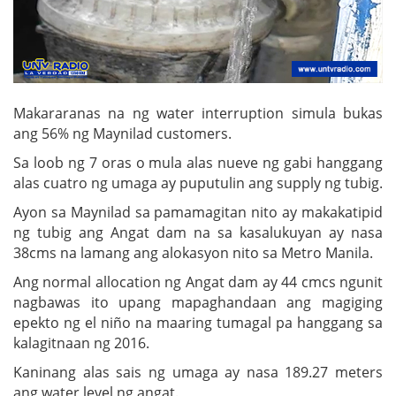
Makararanas na ng water interruption simula bukas
ang 56% ng Maynilad customers.
Sa loob ng 7 oras o mula alas nueve ng gabi hanggang
alas cuatro ng umaga ay puputulin ang supply ng tubig.
Ayon sa Maynilad sa pamamagitan nito ay makakatipid
ng tubig ang Angat dam na sa kasalukuyan ay nasa
38cms na lamang ang alokasyon nito sa Metro Manila.
Ang normal allocation ng Angat dam ay 44 cmcs ngunit
nagbawas ito upang mapaghandaan ang magiging
epekto ng el niño na maaring tumagal pa hanggang sa
kalagitnaan ng 2016.
Kaninang alas sais ng umaga ay nasa 189.27 meters
ang water level ng angat.