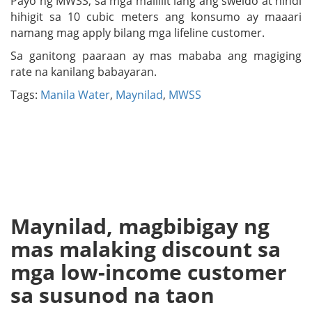
Payo ng MWSS, sa mga maliliit lang ang sweldo at hindi
hihigit sa 10 cubic meters ang konsumo ay maaari
namang mag apply bilang mga lifeline customer.
Sa ganitong paaraan ay mas mababa ang magiging
rate na kanilang babayaran.
Tags:
Manila Water
,
Maynilad
,
MWSS
Maynilad, magbibigay ng
mas malaking discount sa
mga low-income customer
sa susunod na taon