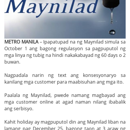
METRO MANILA
– Ipapatupad na ng Maynilad simula sa
October 1 ang bagong regulasyon sa pagpuputol ng
mga linya ng tubig na hindi nakakabayad ng 60 days o 2
buwan.
Nagpadala narin ng text ang konsesyonaryo sa
kanilang mga customer para maabisuhan ang mga ito.
Paalala ng Maynilad, pwede namang magbayad ang
mga customer online at agad naman nilang ibabalik
ang serbisyo.
Kahit holiday ay magpuputol din ang Maynilad liban na
lamang pag December 25, bagong taon at 3 araw ng