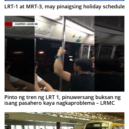
LRT-1 at MRT-3, may pinaigsing holiday schedule
Pinto ng tren ng LRT 1, pinuwersang buksan ng
isang pasahero kaya nagkaproblema – LRMC