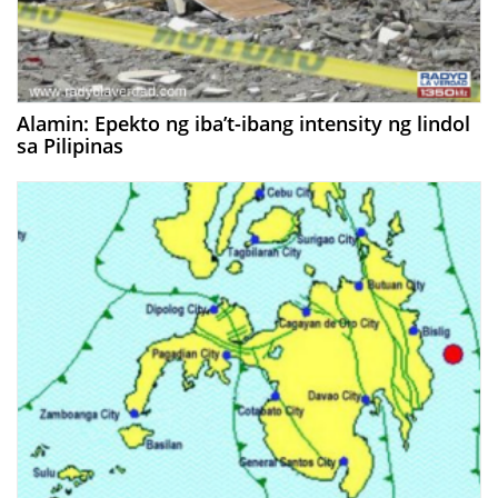
Alamin: Epekto ng iba’t-ibang intensity ng lindol
sa Pilipinas