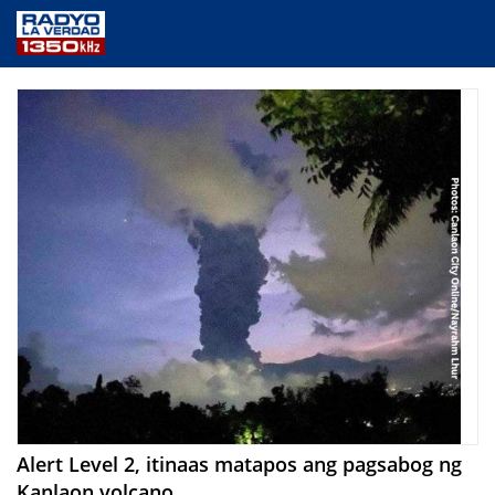
NEWS
PUBLIC SERVICE
ANNOUNCEMENTS
PROGRAMS
ABOUT
CONTACT US
Alert Level 2, itinaas matapos ang pagsabog ng
Kanlaon volcano