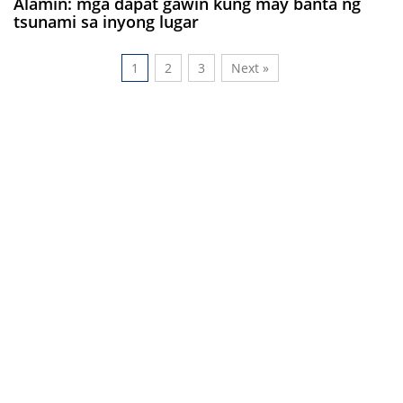
Alamin: mga dapat gawin kung may banta ng
tsunami sa inyong lugar
1
2
3
Next »