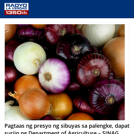
NEWS
PUBLIC SERVICE
ANNOUNCEMENTS
PROGRAMS
ABOUT
CONTACT US
Pagtaas ng presyo ng sibuyas sa palengke, dapat
suriin ng Department of Agriculture – SINAG