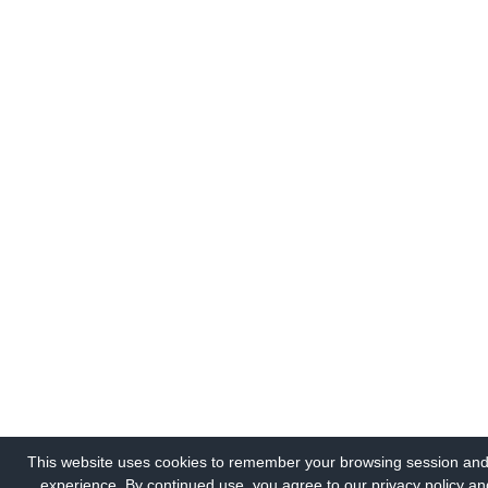
This website uses cookies to remember your browsing session and
experience. By continued use, you agree to our privacy policy an