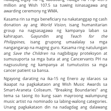
million ang Wish 107.5 sa tuwing isinasagawa ang
awarding ceremony ng WMA.
Kasama rin sa mga beneficiary na nakatanggap ng cash
donation ay ang
World Vision
, isang humanitarian
group na nagsasagawa ng kampanya laban sa
kahirapan. Gayundin ang
Teach for the
Philippines,
isang grupong umaalalay sa mga
nangangarap na maging guro. Kasama ring natulungan
ang
Save the Children
na nagbibigay proteksyon at
sumusuporta sa mga bata at ang Cancervants PH na
nagsusulong ng kampanya at tumutustos sa mga
cancer patient sa bansa.
Ngayong darating na ika-15 ng Enero ay idaraos sa
ikaapat na pagkakataon ang Wish Music Awards sa
Smart-Araneta Coliseum. “Breaking Boundaries” ang
tema sa taong ito kung saan mayroong walumpung
music artist na nominado sa labing-walong categories.
Unang pagkakataon din na nadagdag ang dalawang