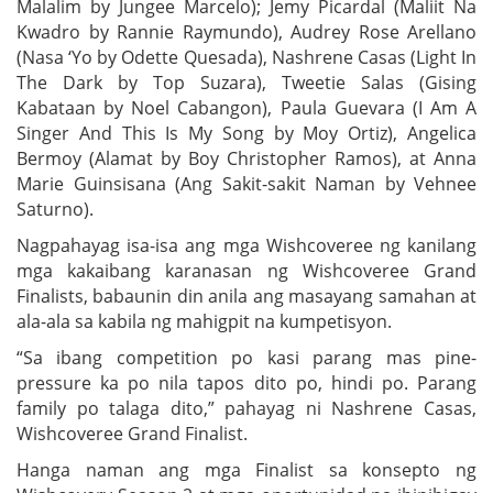
Malalim by Jungee Marcelo); Jemy Picardal (Maliit Na
Kwadro by Rannie Raymundo), Audrey Rose Arellano
(Nasa ‘Yo by Odette Quesada), Nashrene Casas (Light In
The Dark by Top Suzara), Tweetie Salas (Gising
Kabataan by Noel Cabangon), Paula Guevara (I Am A
Singer And This Is My Song by Moy Ortiz), Angelica
Bermoy (Alamat by Boy Christopher Ramos), at Anna
Marie Guinsisana (Ang Sakit-sakit Naman by Vehnee
Saturno).
Nagpahayag isa-isa ang mga Wishcoveree ng kanilang
mga kakaibang karanasan ng Wishcoveree Grand
Finalists, babaunin din anila ang masayang samahan at
ala-ala sa kabila ng mahigpit na kumpetisyon.
“Sa ibang competition po kasi parang mas pine-
pressure ka po nila tapos dito po, hindi po. Parang
family po talaga dito,” pahayag ni Nashrene Casas,
Wishcoveree Grand Finalist.
Hanga naman ang mga Finalist sa konsepto ng