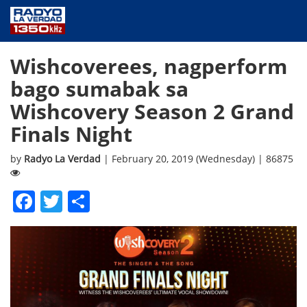
NEWS
Wishcoverees, nagperform
PUBLIC SERVICE
bago sumabak sa
ANNOUNCEMENTS
Wishcovery Season 2 Grand
PROGRAMS
Finals Night
ABOUT
CONTACT US
by
Radyo La Verdad
| February 20, 2019 (Wednesday) | 86875
Facebook
Twitter
Share