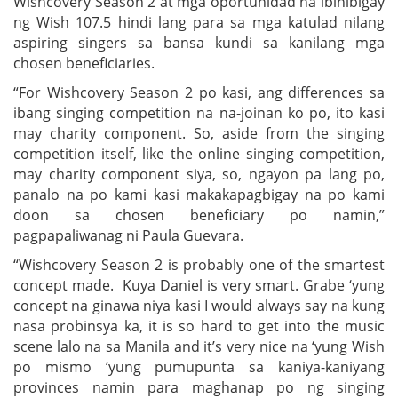
Wishcovery Season 2 at mga oportunidad na ibinibigay
ng Wish 107.5 hindi lang para sa mga katulad nilang
aspiring singers sa bansa kundi sa kanilang mga
chosen beneficiaries.
“For Wishcovery Season 2 po kasi, ang differences sa
ibang singing competition na na-joinan ko po, ito kasi
may charity component. So, aside from the singing
competition itself, like the online singing competition,
may charity component siya, so, ngayon pa lang po,
panalo na po kami kasi makakapagbigay na po kami
doon sa chosen beneficiary po namin,”
pagpapaliwanag ni Paula Guevara.
“Wishcovery Season 2 is probably one of the smartest
concept made. Kuya Daniel is very smart. Grabe ‘yung
concept na ginawa niya kasi I would always say na kung
nasa probinsya ka, it is so hard to get into the music
scene lalo na sa Manila and it’s very nice na ‘yung Wish
po mismo ‘yung pumupunta sa kaniya-kaniyang
provinces namin para maghanap po ng singing