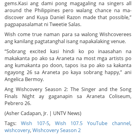
gems.Kasi ang dami pong magagaling na singers all
around the Philippines pero walang chance na ma-
discover and Kuya Daniel Razon made that possible,”
pagpapasalamat ni Tweetie Salas.
Wish come true naman para sa walong Wishcoverees
ang kanilang pagtatanghal isang napakalaking venue.
“Sobrang excited kasi hindi ko po inaasahan na
makakanta po ako sa Araneta na most mga artists po
ang kumakanta po doon, tapos isa po ako sa kakanta
ngayong 26 sa Araneta po kaya sobrang happy,” ani
Angelica Bermoy.
Ang Wishcovery Season 2: The Singer and the Song
Finals Night ay gaganapin sa Araneta Coliseum,
Pebrero 26.
(Asher Cadapan, Jr. | UNTV News)
Tags:
Wish 107-5
,
Wish 107.5 YouTube channel
,
wishcovery
,
Wishcovery Season 2