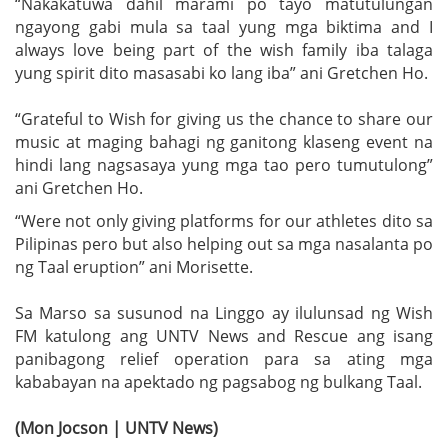
“Nakakatuwa dahil marami po tayo matutulungan
ngayong gabi mula sa taal yung mga biktima and I
always love being part of the wish family iba talaga
yung spirit dito masasabi ko lang iba” ani Gretchen Ho.
“Grateful to Wish for giving us the chance to share our
music at maging bahagi ng ganitong klaseng event na
hindi lang nagsasaya yung mga tao pero tumutulong”
ani Gretchen Ho.
“Were not only giving platforms for our athletes dito sa
Pilipinas pero but also helping out sa mga nasalanta po
ng Taal eruption” ani Morisette.
Sa Marso sa susunod na Linggo ay ilulunsad ng Wish
FM katulong ang UNTV News and Rescue ang isang
panibagong relief operation para sa ating mga
kababayan na apektado ng pagsabog ng bulkang Taal.
(Mon Jocson | UNTV News)