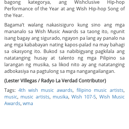
bagong kategorya, ang Wishclusive Hip-hop
Performance of the Year at ang Wish Hip-hop Song of
the Year.
Bagama’t walang nakasisiguro kung sino ang mga
mananalo sa Wish Music Awards sa taong ito, ngunit
isang bagay ang sigurado, ngayon pa lang ay panalo na
ang mga kababayan nating kapos-palad na may bahagi
sa okasyong ito. Bukod sa nabibigyang pagkilala ang
natatanging husay at talento ng mga Pilipino sa
larangan ng musika, sa likod nito ay ang natatanging
adbokasiya na pagtulong sa mga nangangailangan.
(Lester Villegas / Radyo La Verdad Contributor)
Tags:
4th wish music awards
,
filipino music artists
,
music
,
music artists
,
musika
,
Wish 107-5
,
Wish Music
Awards
,
wma