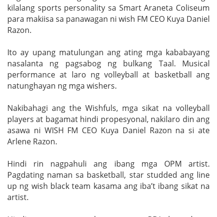
kilalang sports personality sa Smart Araneta Coliseum
para makiisa sa panawagan ni wish FM CEO Kuya Daniel
Razon.
Ito ay upang matulungan ang ating mga kababayang
nasalanta ng pagsabog ng bulkang Taal. Musical
performance at laro ng volleyball at basketball ang
natunghayan ng mga wishers.
Nakibahagi ang the Wishfuls, mga sikat na volleyball
players at bagamat hindi propesyonal, nakilaro din ang
asawa ni WISH FM CEO Kuya Daniel Razon na si ate
Arlene Razon.
Hindi rin nagpahuli ang ibang mga OPM artist.
Pagdating naman sa basketball, star studded ang line
up ng wish black team kasama ang iba’t ibang sikat na
artist.