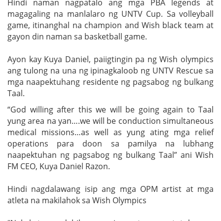
Hindi naman nagpatalo ang mga PBA legends at
magagaling na manlalaro ng UNTV Cup. Sa volleyball
game, itinanghal na champion and Wish black team at
gayon din naman sa basketball game.
Ayon kay Kuya Daniel, paiigtingin pa ng Wish olympics
ang tulong na una ng ipinagkaloob ng UNTV Rescue sa
mga naapektuhang residente ng pagsabog ng bulkang
Taal.
“God willing after this we will be going again to Taal
yung area na yan….we will be conduction simultaneous
medical missions…as well as yung ating mga relief
operations para doon sa pamilya na lubhang
naapektuhan ng pagsabog ng bulkang Taal” ani Wish
FM CEO, Kuya Daniel Razon.
Hindi nagdalawang isip ang mga OPM artist at mga
atleta na makilahok sa Wish Olympics