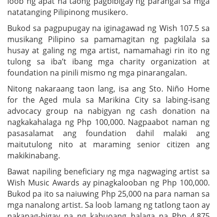
loob ng apat na taong pagbibigay ng parangal sa mga
natatanging Pilipinong musikero.
Bukod sa pagpupugay na iginagawad ng Wish 107.5 sa
musikang Pilipino sa pamamagitan ng pagkilala sa
husay at galing ng mga artist, namamahagi rin ito ng
tulong sa iba’t ibang mga charity organization at
foundation na pinili mismo ng mga pinarangalan.
Nitong nakaraang taon lang, isa ang Sto. Niño Home
for the Aged mula sa Marikina City sa labing-isang
advocacy group na nabigyan ng cash donation na
nagkakahalaga ng Php 100,000. Nagpaabot naman ng
pasasalamat ang foundation dahil malaki ang
maitutulong nito at maraming senior citizen ang
makikinabang.
Bawat napiling beneficiary ng mga nagwaging artist sa
Wish Music Awards ay pinagkalooban ng Php 100,000.
Bukod pa ito sa naiuwing Php 25,000 na para naman sa
mga nanalong artist. Sa loob lamang ng tatlong taon ay
nakapag-bigay na ng kabuoang halaga na Php 4.875