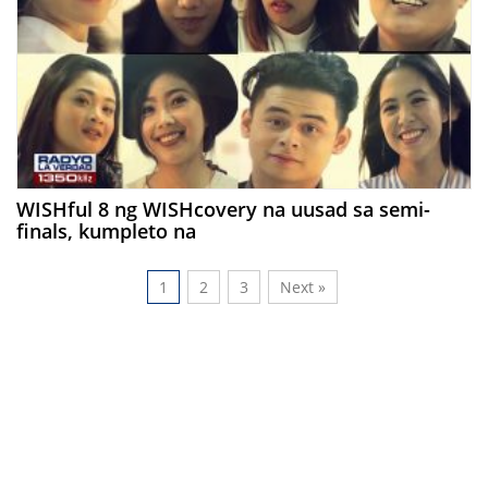
WISHful 8 ng WISHcovery na uusad sa semi-
finals, kumpleto na
1
2
3
Next »