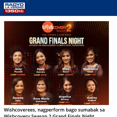
NEWS
PUBLIC SERVICE
ANNOUNCEMENTS
PROGRAMS
ABOUT
CONTACT US
Wishcoverees, nagperform bago sumabak sa
Wishcovery Season 2 Grand Finals Night