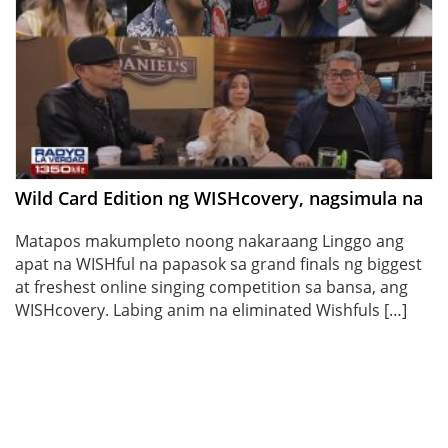
Wild Card Edition ng WISHcovery, nagsimula na
Matapos makumpleto noong nakaraang Linggo ang
apat na WISHful na papasok sa grand finals ng biggest
at freshest online singing competition sa bansa, ang
WISHcovery. Labing anim na eliminated Wishfuls […]