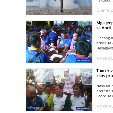
nagtipon
June 15, 
Mga jeep
sa Abril
Planong m
driver sa
isasagawa
March 21,
Taxi dri
kilos pr
Nasa tatl
protesta 
Board sa 
March 16