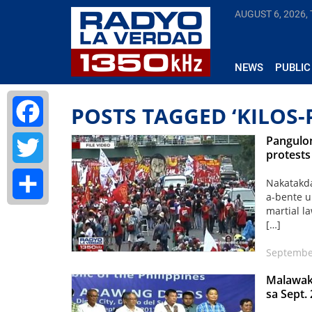
AUGUST 6, 2026,
NEWS
PUBLIC
POSTS TAGGED ‘KILOS-
Pangulon
Facebook
protests
Twitter
Nakatakda
a-bente u
martial l
Share
[…]
Septembe
Malawaka
sa Sept.