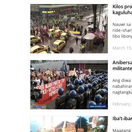
Kilos pr
kaguluh
Nauwi sa 
ride–shar
libo libon
March 15,
Anibersa
militant
Ang diwa
nabahiran
nagtangka
February 
Iba’t-ib
Maagang t