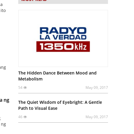
sa
ito
ang
The Hidden Dance Between Mood and
Metabolism
54
May 09, 2017
ta ng
The Quiet Wisdom of Eyebright: A Gentle
Path to Visual Ease
46
May 09, 2017
g
 ng