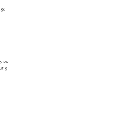
mga
agawa
 ang
s