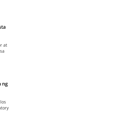
sta
r at
 sa
a ng
los
atory