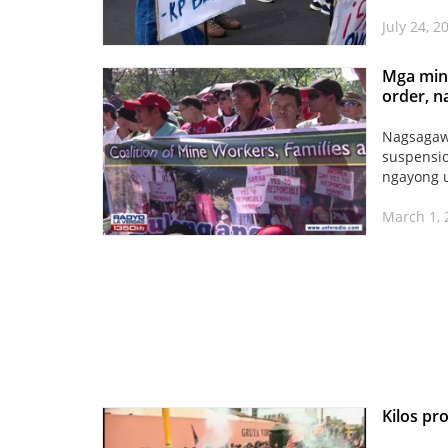
July 24, 
Mga mine
order, n
Nagsagawa
suspensio
ngayong u
March 1,
Kilos pr