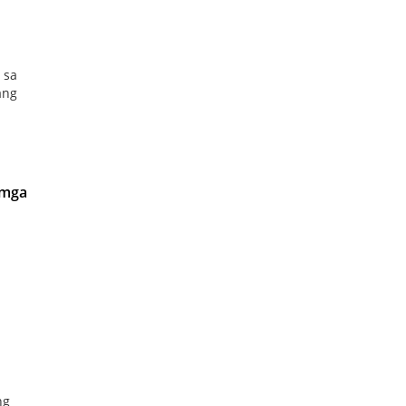
 sa
ang
 mga
ng