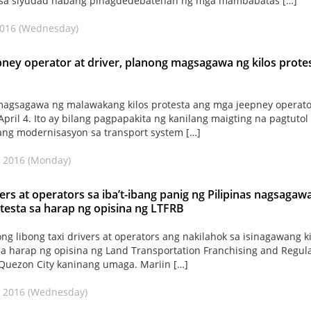
 sa siyudad habang pinagdedebatehan ng mga mambabatas […]
2016 (Wednesday)
ney operator at driver, planong magsagawa ng kilos prote
agsagawa ng malawakang kilos protesta ang mga jeepney operato
 April 4. Ito ay bilang pagpapakita ng kanilang maigting na pagtutol
ng modernisasyon sa transport system […]
 2016 (Monday)
vers at operators sa iba’t-ibang panig ng Pilipinas nagsagaw
otesta sa harap ng opisina ng LTFRB
ong libong taxi drivers at operators ang nakilahok sa isinagawang ki
sa harap ng opisina ng Land Transportation Franchising and Regul
Quezon City kaninang umaga. Mariin […]
, 2016 (Wednesday)