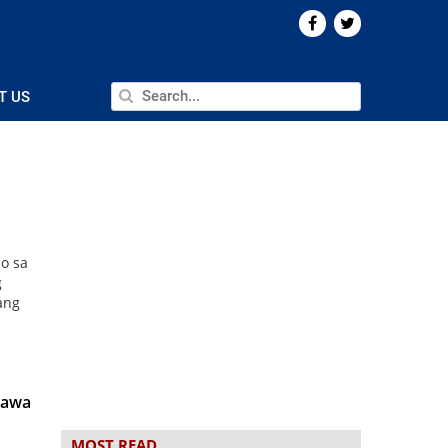
T US
o sa
g
ang
gawa
MOST READ