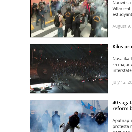
Nauwi sa 
Villarrea
estudyant
August 9,
Kilos pr
Nasa ikat
sa major 
interstate
July 12, 2
40 sugat
reform bi
Apatnapu 
protesta 