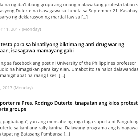
a na ng iba’t-ibang grupo ang unang malawakang protesta laban 
asyong Duterte na isasagawa sa Luneta sa September 21. Kasabay 
saryo ng deklarasyon ng martial law sa […]
r 11, 2017 (Monday)
otesta para sa binatilyong biktima ng anti-drug war ng
aan, isasagawa mamayang gabi
ng sa facebook ang post ni University of the Philippines professor
audio na himagsikan para kay Kian. Umabot ito sa halos dalawanda
 mahigit apat na raang likes. […]
, 2017 (Monday)
orter ni Pres. Rodrigo Duterte, tinapatan ang kilos protes
erte groups
ng pagbabago”, yan ang mensahe ng mga taga suporta ni Pangulon
uterte sa kanilang rally kanina. Dalawang programa ang isinagawa
a tapat ng Batasang Pambansa […]