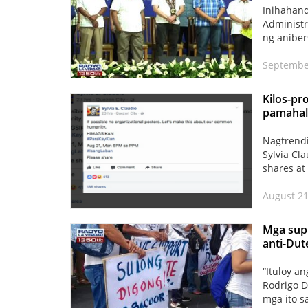
Inihahand
Administr
ng aniber
Septembe
Kilos-pr
pamahal
Nagtrendi
Sylvia Cl
shares at
August 21
Mga supp
anti-Dut
“Ituloy a
Rodrigo D
mga ito s