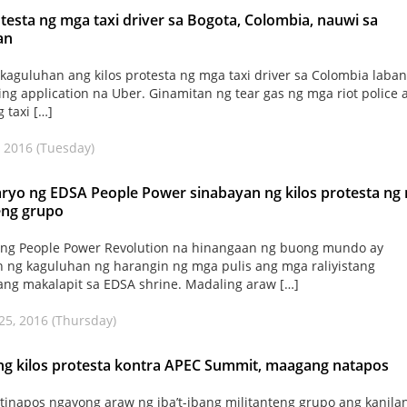
otesta ng mga taxi driver sa Bogota, Colombia, nauwi sa
an
kaguluhan ang kilos protesta ng mga taxi driver sa Colombia laban
ing application na Uber. Ginamitan ng tear gas ng mga riot police 
g taxi […]
 2016 (Tuesday)
ryo ng EDSA People Power sinabayan ng kilos protesta ng
eng grupo
 ng People Power Revolution na hinangaan ng buong mundo ay
 ng kaguluhan ng harangin ng mga pulis ang mga raliyistang
ng makalapit sa EDSA shrine. Madaling araw […]
25, 2016 (Thursday)
ang kilos protesta kontra APEC Summit, maagang natapos
inapos ngayong araw ng iba’t-ibang militanteng grupo ang kanila