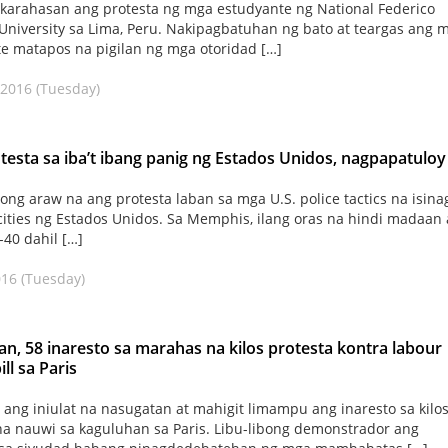
karahasan ang protesta ng mga estudyante ng National Federico
l University sa Lima, Peru. Nakipagbatuhan ng bato at teargas ang 
e matapos na pigilan ng mga otoridad […]
 2016 (Tuesday)
otesta sa iba’t ibang panig ng Estados Unidos, nagpapatuloy
long araw na ang protesta laban sa mga U.S. police tactics na isin
cities ng Estados Unidos. Sa Memphis, ilang oras na hindi madaan
-40 dahil […]
016 (Tuesday)
an, 58 inaresto sa marahas na kilos protesta kontra labour
ll sa Paris
ang iniulat na nasugatan at mahigit limampu ang inaresto sa kilo
na nauwi sa kaguluhan sa Paris. Libu-libong demonstrador ang