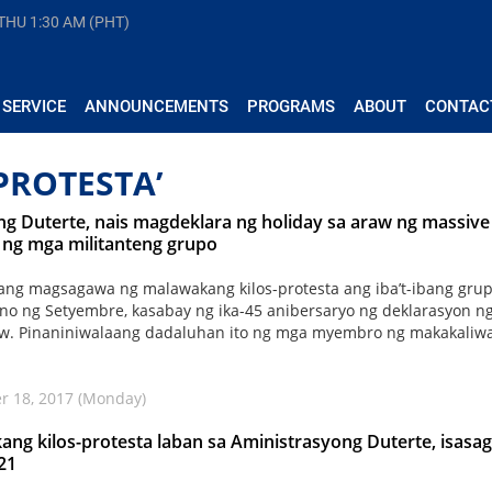
 THU
1:31 AM (PHT)
 SERVICE
ANNOUNCEMENTS
PROGRAMS
ABOUT
CONTAC
PROTESTA’
g Duterte, nais magdeklara ng holiday sa araw ng massive
 ng mga militanteng grupo
ng magsagawa ng malawakang kilos-protesta ang iba’t-ibang grup
no ng Setyembre, kasabay ng ika-45 anibersaryo ng deklarasyon n
aw. Pinaniniwalaang dadaluhan ito ng mga myembro ng makakaliw
r 18, 2017 (Monday)
ng kilos-protesta laban sa Aministrasyong Duterte, isasa
 21