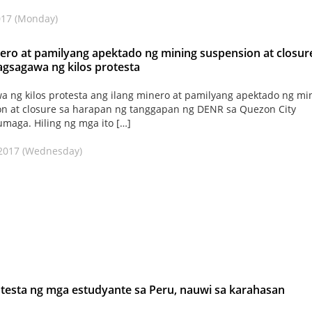
2017 (Monday)
ro at pamilyang apektado ng mining suspension at closur
agsagawa ng kilos protesta
 ng kilos protesta ang ilang minero at pamilyang apektado ng mi
n at closure sa harapan ng tanggapan ng DENR sa Quezon City
maga. Hiling ng mga ito […]
 2017 (Wednesday)
otesta ng mga estudyante sa Peru, nauwi sa karahasan