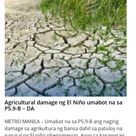
Agricultural damage ng El Niño umabot na sa
P5.9-B – DA
METRO MANILA – Umabot na sa P5.9-B ang naging
damage sa agrikultura ng bansa dahil sa patuloy na
pag-iral ng El niño phenomenon. Ayon sa kagawaran