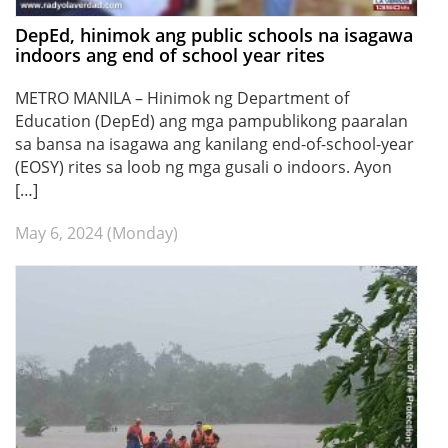
DepEd, hinimok ang public schools na isagawa
indoors ang end of school year rites
METRO MANILA – Hinimok ng Department of
Education (DepEd) ang mga pampublikong paaralan
sa bansa na isagawa ang kanilang end-of-school-year
(EOSY) rites sa loob ng mga gusali o indoors. Ayon
[…]
May 6, 2024 (Monday)