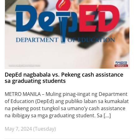
DepEd nagbabala vs. Pekeng cash assistance
sa graduating students
METRO MANILA – Muling pinag-iingat ng Department
of Education (DepEd) ang publiko laban sa kumakalat
na pekeng post tungkol sa umano’y cash assistance
na ibibigay sa mga graduating student. Sa […]
May 7, 2024 (Tuesday)