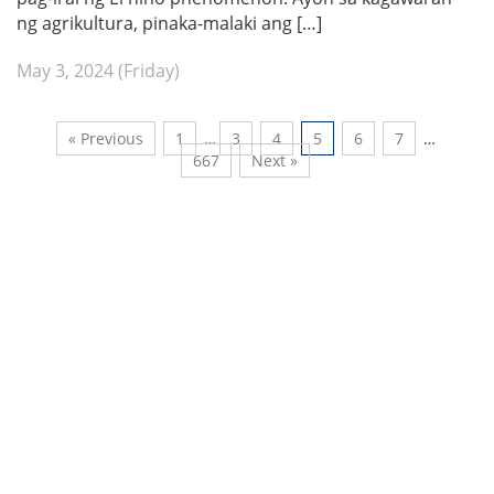
ng agrikultura, pinaka-malaki ang […]
May 3, 2024 (Friday)
« Previous
1
…
3
4
5
6
7
…
667
Next »