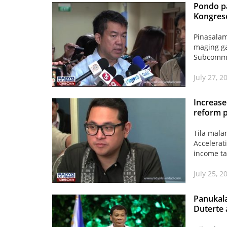
Pondo p
Kongreso
Pinasalam
maging g
Subcommit
July 27, 2
Increase
reform p
Tila mala
Accelerat
income ta
July 25, 
Panukal
Duterte 