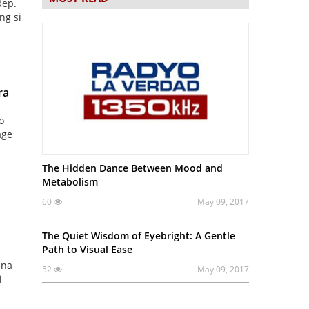
Rep.
ng si
ra
o
age
The Hidden Dance Between Mood and
Metabolism
60
May 09, 2017
The Quiet Wisdom of Eyebright: A Gentle
Path to Visual Ease
 na
52
May 09, 2017
i