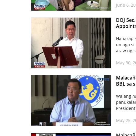
June 6, 2
DOJ Sec.
Appoint
Haharap 
umaga si 
araw ng s
May 30, 
Malacañ
BBL sa s
Walang na
panukalan
President
May 25, 2
Malacañ