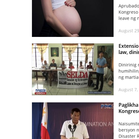
Aprubado
Kongreso 
leave ng
August 29
Extensio
law, din
Dinirinig
humihilin
ng martia
August 7,
Paglikha
Kongres
Naisumite
bersyon n
Disaster 