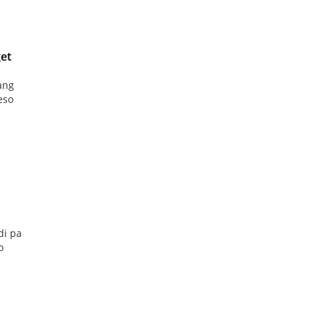
et
ang
eso
di pa
o