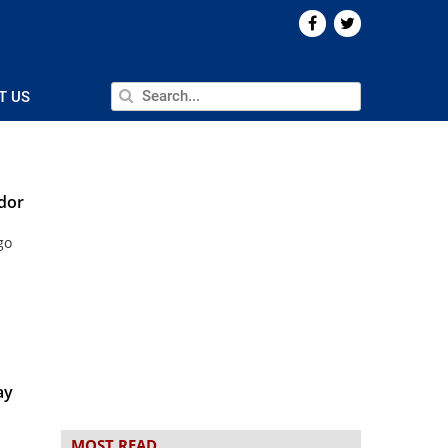
T US
ador
go
ay
MOST READ