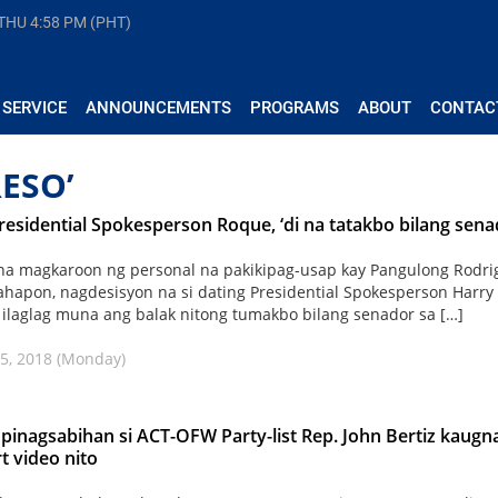
 THU
4:58 PM (PHT)
 SERVICE
ANNOUNCEMENTS
PROGRAMS
ABOUT
CONTAC
ESO’
residential Spokesperson Roque, ‘di na tatakbo bilang sen
a magkaroon ng personal na pakikipag-usap kay Pangulong Rodri
ahapon, nagdesisyon na si dating Presidential Spokesperson Harry
ilaglag muna ang balak nitong tumakbo bilang senador sa […]
5, 2018 (Monday)
pinagsabihan si ACT-OFW Party-list Rep. John Bertiz kaugn
t video nito