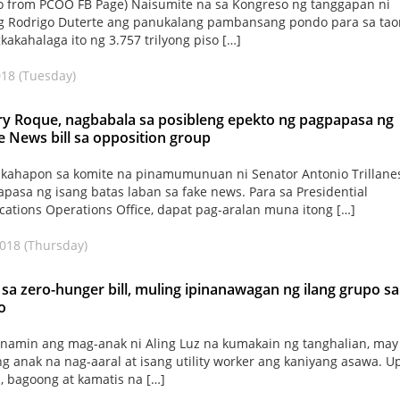
to from PCOO FB Page) Naisumite na sa Kongreso ng tanggapan ni
g Rodrigo Duterte ang panukalang pambansang pondo para sa ta
kakahalaga ito ng 3.757 trilyong piso […]
018 (Tuesday)
ry Roque, nagbabala sa posibleng epekto ng pagpapasa ng
e News bill sa opposition group
 kahapon sa komite na pinamumunuan ni Senator Antonio Trillanes
pasa ng isang batas laban sa fake news. Para sa Presidential
tions Operations Office, dapat pag-aralan muna itong […]
2018 (Thursday)
sa zero-hunger bill, muling ipinanawagan ng ilang grupo sa
o
namin ang mag-anak ni Aling Luz na kumakain ng tanghalian, may
ng anak na nag-aaral at isang utility worker ang kaniyang asawa. 
, bagoong at kamatis na […]