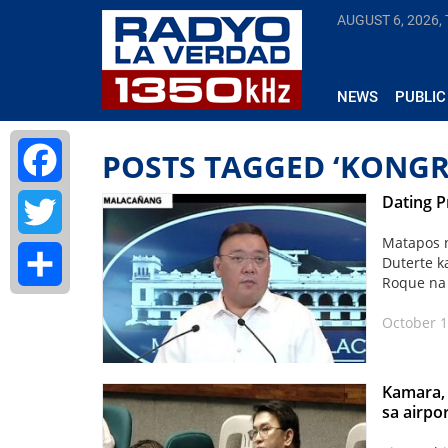
AUGUST 6, 2026,
NEWS
PUBLIC
POSTS TAGGED ‘KONGR
Dating P
Facebook
Matapos n
Twitter
Duterte k
Roque na 
Share
October 1
Kamara, 
sa airpor