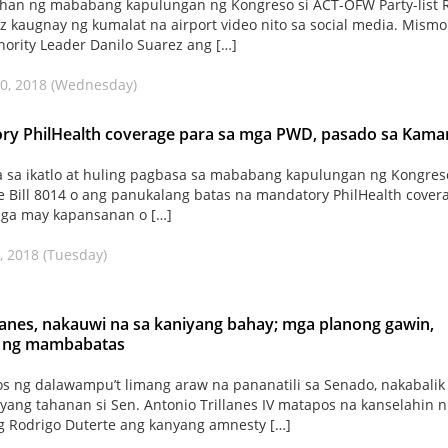
han ng mababang kapulungan ng Kongreso si ACT-OFW Party-list 
iz kaugnay ng kumalat na airport video nito sa social media. Mismo
ority Leader Danilo Suarez ang […]
0, 2018 (Wednesday)
ry PhilHealth coverage para sa mga PWD, pasado sa Kama
 sa ikatlo at huling pagbasa sa mababang kapulungan ng Kongres
 Bill 8014 o ang panukalang batas na mandatory PhilHealth cover
mga may kapansanan o […]
, 2018 (Tuesday)
llanes, nakauwi na sa kaniyang bahay; mga planong gawin,
g ng mambabatas
s ng dalawampu’t limang araw na pananatili sa Senado, nakabalik
nyang tahanan si Sen. Antonio Trillanes IV matapos na kanselahin n
 Rodrigo Duterte ang kanyang amnesty […]