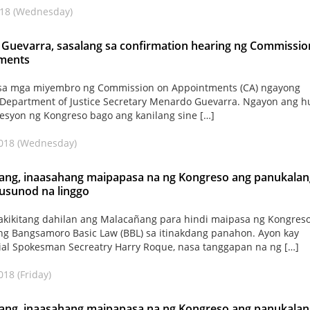
018 (Wednesday)
 Guevarra, sasalang sa confirmation hearing ng Commissio
ments
sa mga miyembro ng Commission on Appointments (CA) ngayong
Department of Justice Secretary Menardo Guevarra. Ngayon ang h
esyon ng Kongreso bago ang kanilang sine […]
2018 (Wednesday)
ang, inaasahang maipapasa na ng Kongreso ang panukalan
usunod na linggo
kikitang dahilan ang Malacañang para hindi maipasa ng Kongres
g Bangsamoro Basic Law (BBL) sa itinakdang panahon. Ayon kay
ial Spokesman Secreatry Harry Roque, nasa tanggapan na ng […]
018 (Friday)
ang, inaasahang maipapasa na ng Kongreso ang panukalan