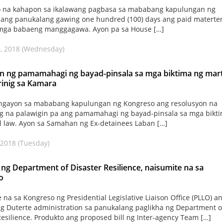
 na kahapon sa ikalawang pagbasa sa mababang kapulungan ng
ang panukalang gawing one hundred (100) days ang paid materten
 mga babaeng manggagawa. Ayon pa sa House […]
, 2018 (Wednesday)
n ng pamamahagi ng bayad-pinsala sa mga biktima ng mart
irinig sa Kamara
 ngayon sa mababang kapulungan ng Kongreso ang resolusyon na
g na palawigin pa ang pamamahagi ng bayad-pinsala sa mga bikt
l law. Ayon sa Samahan ng Ex-detainees Laban […]
 2018 (Tuesday)
 ng Department of Disaster Resilience, naisumite na sa
o
 na sa Kongreso ng Presidential Legislative Liaison Office (PLLO) a
g Duterte administration sa panukalang paglikha ng Department o
Resilience. Produkto ang proposed bill ng Inter-agency Team […]