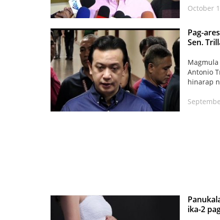
October 1
Pag-ares
Sen. Tril
Magmula p
Antonio T
hinarap n
September
Panukala
ika-2 pa