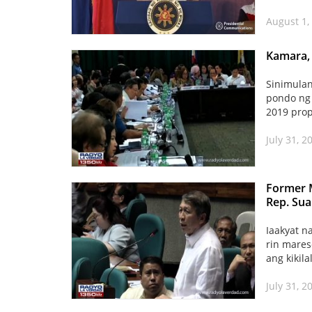
August 1,
Kamara, 
Sinimula
pondo ng 
2019 prop
July 31, 2
Former M
Rep. Sua
Iaakyat n
rin mare
ang kikila
July 31, 2