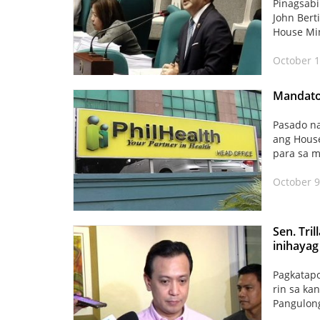
Pinagsabi
John Bert
House Min
October 1
Mandato
Pasado na
ang House
para sa 
October 9
Sen. Tri
inihaya
Pagkatapo
rin sa ka
Pangulong