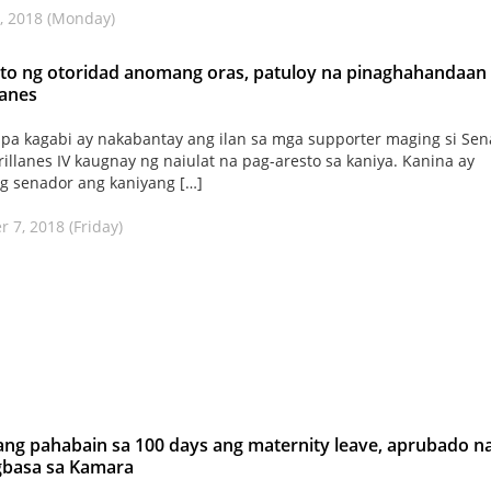
, 2018 (Monday)
to ng otoridad anomang oras, patuloy na pinaghahandaan 
lanes
a kagabi ay nakabantay ang ilan sa mga supporter maging si Sen
rillanes IV kaugnay ng naiulat na pag-aresto sa kaniya. Kanina ay
g senador ang kaniyang […]
 7, 2018 (Friday)
ng pahabain sa 100 days ang maternity leave, aprubado na
gbasa sa Kamara