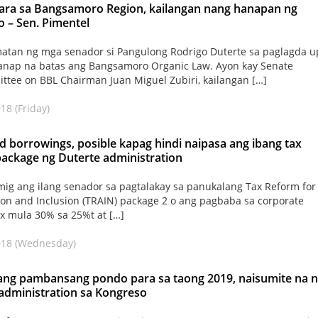
ara sa Bangsamoro Region, kailangan nang hanapan ng
 – Sen. Pimentel
atan ng mga senador si Pangulong Rodrigo Duterte sa paglagda 
anap na batas ang Bangsamoro Organic Law. Ayon kay Senate
tee on BBL Chairman Juan Miguel Zubiri, kailangan […]
018 (Friday)
d borrowings, posible kapag hindi naipasa ang ibang tax
ackage ng Duterte administration
mig ang ilang senador sa pagtalakay sa panukalang Tax Reform for
ion and Inclusion (TRAIN) package 2 o ang pagbaba sa corporate
x mula 30% sa 25%t at […]
2018 (Wednesday)
ang pambansang pondo para sa taong 2019, naisumite na 
administration sa Kongreso