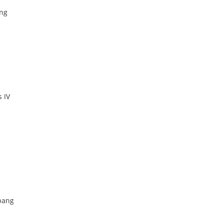
ong
 IV
Upang