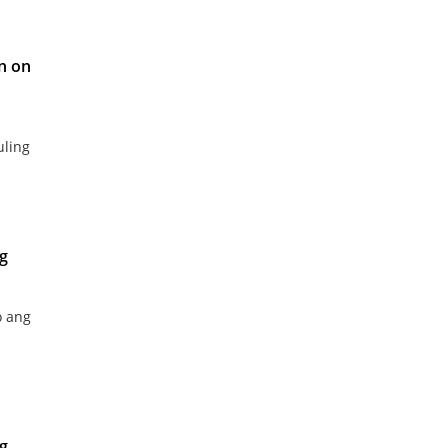
n on
uling
g
o ang
g