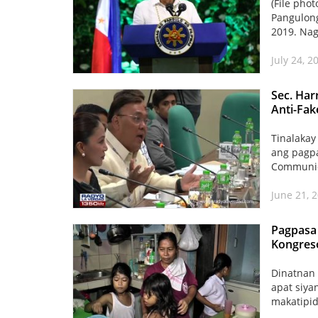
(File pho
Pangulon
2019. Nag
July 24, 2
Sec. Har
Anti-Fak
Tinalakay
ang pagpa
Communica
June 21, 
Pagpasa 
Kongres
Dinatnan 
apat siya
makatipid