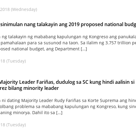
 2018 (Wednesday)
sinimulan nang talakayin ang 2019 proposed national budg
n ng talakayin ng mababang kapulungan ng Kongreso ang panukal
pamahalaan para sa susunod na taon. Sa ilalim ng 3.757 trillion p
osed national budget, ang Department […]
018 (Tuesday)
ajority Leader Fariñas, dudulog sa SC kung hindi aalisin si
rez bilang minority leader
a ni dating Majority Leader Rudy Fariñas sa Korte Suprema ang hin
solbang problema sa mababang kapulungan ng Kongreso, kung sin
laning minorya. Dahil ito sa […]
018 (Tuesday)