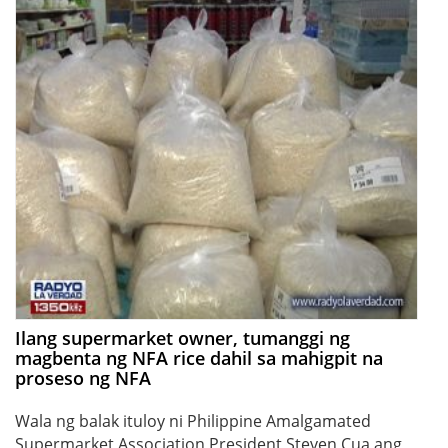
Ilang supermarket owner, tumanggi ng
magbenta ng NFA rice dahil sa mahigpit na
proseso ng NFA
Wala ng balak ituloy ni Philippine Amalgamated
Supermarket Association President Steven Cua ang