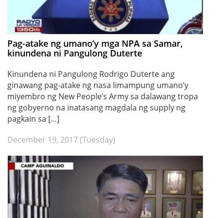
Pag-atake ng umano’y mga NPA sa Samar,
kinundena ni Pangulong Duterte
Kinundena ni Pangulong Rodrigo Duterte ang
ginawang pag-atake ng nasa limampung umano’y
miyembro ng New People’s Army sa dalawang tropa
ng gobyerno na inatasang magdala ng supply ng
pagkain sa […]
December 19, 2017 (Tuesday)