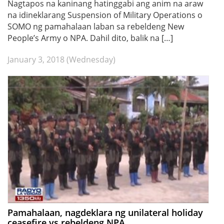
Nagtapos na kaninang hatinggabi ang anim na araw
na idineklarang Suspension of Military Operations o
SOMO ng pamahalaan laban sa rebeldeng New
People’s Army o NPA. Dahil dito, balik na […]
January 3, 2018 (Wednesday)
Pamahalaan, nagdeklara ng unilateral holiday
ceasefire vs rebeldeng NPA