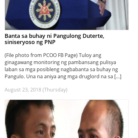
Banta sa buhay ni Pangulong Duterte,
siniseryoso ng PNP
(File photo from PCOO FB Page) Tuloy ang
ginagawang monitoring ng pambansang pulisya
laban sa mga posibleng nagbabanta sa buhay ng
Pangulo. Una na aniya ang mga druglord na sa […]
August 23, 2018 (Thursday)