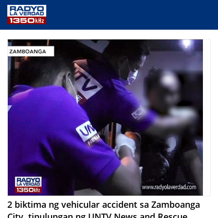
NEWS
PUBLIC SERVICE
ANNOUNCEMENTS
PROGRAMS
ABOUT
CONTACT US
2 biktima ng vehicular accident sa Zamboanga
City, tinulungan ng UNTV News and Rescue